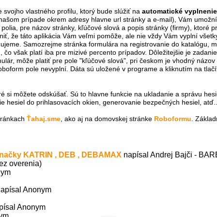
svojho vlastného profilu, ktorý bude slúžiť na
automatické vyplnenie
ašom prípade okrem adresy hlavne url stránky a e-mail), Vám umožní vo f
 polia, pre názov stránky, kľúčové slová a popis stránky (firmy), ktoré p
ť, že táto aplikácia Vám veľmi pomôže, ale nie vždy Vám vyplní všetky 
ňujeme. Samozrejme stránka formulára na registrovanie do katalógu, 
 však platí iba pre mizivé percento prípadov. Dôležitejšie je zadani
ulár, môže platiť pre pole "kľúčové slová", pri českom je vhodný názov 
oform pole nevyplní. Dáta sú uložené v programe a kliknutím na tlačítk
oré si môžete odskúšať. Sú to hlavne funkcie na ukladanie a správu hesi
ie hesiel do prihlasovacích okien, generovanie bezpečných hesiel, atď..
stránkach
Ťahaj.sme
, ako aj na domovskej stránke
Roboformu
. Základ
 značky KATRIN , DEB , DEBAMAX
napísal Andrej Bajči - BA
ez overenia)
nym
napísal Anonym
písal Anonym
nym