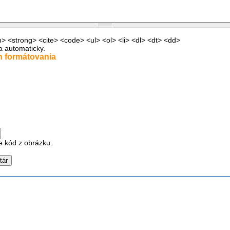
 <strong> <cite> <code> <ul> <ol> <li> <dl> <dt> <dd>
a automaticky.
h formátovania
e kód z obrázku.