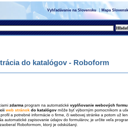
Vyhľadávanie na Slovensku
Mapa Slovensk
trácia do katalógov - Roboform
kciami
zdarma
program na automatické
vyplňovanie webových formu
ácii
web stránok
do katalógov
môže byť výborným pomocníkom a ušet
rofil a potrebné informácie o firme, či webovej stránke a potom už len
Na automatické zapisovanie údajov do formulárov, je určite veľa progra
 zaoberať Roboformom, ktorý je odskúšaný.