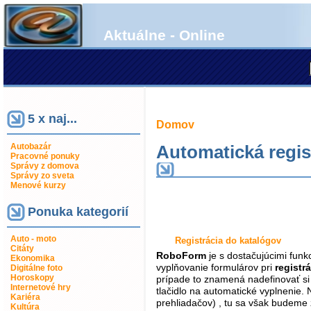
Aktuálne - Online
5 x naj...
Domov
Autobazár
Automatická regis
Pracovné ponuky
Správy z domova
Správy zo sveta
Menové kurzy
Ponuka kategorií
Auto - moto
Registrácia do katalógov
Citáty
RoboForm
je s dostačujúcimi fun
Ekonomika
vyplňovanie formulárov pri
registr
Digitálne foto
Horoskopy
prípade to znamená nadefinovať si p
Internetové hry
tlačidlo na automatické vyplnenie. 
Kariéra
prehliadačov) , tu sa však budeme
Kultúra