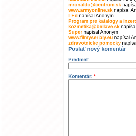
mronaldo@centrum.sk
napís
www.armyonline.sk
napísal 
LEd
napísal Anonym
Program pre katalogy a inzer
kozmetika@bellave.sk
napísa
Super
napísal Anonym
www.filmyserialy.eu
napísal 
zdravotnicke pomocky
napís
Poslať nový komentár
Predmet:
Komentár:
*