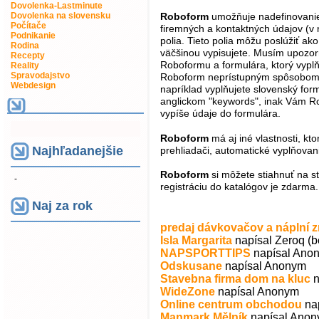
Dovolenka-Lastminute
Dovolenka na slovensku
Roboform
umožňuje nadefinovanie 
Počítače
firemných a kontaktných údajov (v n
Podnikanie
polia. Tieto polia môžu poslúžiť ako
Rodina
väčšinou vypisujete. Musím upozorni
Recepty
Roboformu a formulára, ktorý vypl
Reality
Spravodajstvo
Roboform neprístupným spôsobom, čo
Webdesign
napríklad vyplňujete slovenský form
anglickom "keywords", inak Vám Rob
vypíše údaje do formulára.
Roboform
má aj iné vlastnosti, kt
Najhľadanejšie
prehliadači, automatické vyplňovan
Roboform
si môžete stiahnuť na 
-
registráciu do katalógov je zdarma.
Naj za rok
predaj dávkovačov a náplní
Isla Margarita
napísal Zeroq (b
NAPSPORTTIPS
napísal Ano
Odskusane
napísal Anonym
Stavebna firma dom na kluc
WideZone
napísal Anonym
Online centrum obchodou
na
Manmark Mělník
napísal Ano