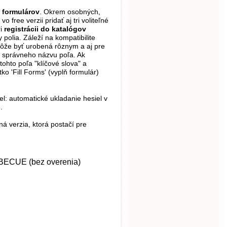
 formulárov
. Okrem osobných,
ree verzii pridať aj tri voliteľné
ri
registrácii do katalógov
polia. Záleží na kompatibilite
môže byť urobená rôznym a aj pre
e správneho názvu poľa. Ak
tohto poľa "klíčové slova" a
o 'Fill Forms' (vyplň formulár)
el: automatické ukladanie hesiel v
.
ná verzia, ktorá postačí pre
RBECUE (bez overenia)