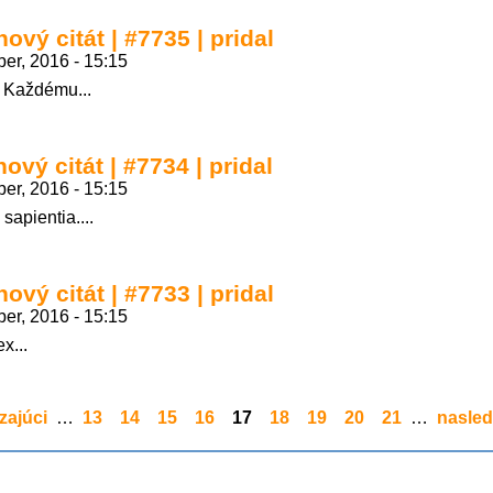
ový citát | #7735 | pridal
er, 2016 - 15:15
. Každému...
ový citát | #7734 | pridal
er, 2016 - 15:15
sapientia....
ový citát | #7733 | pridal
er, 2016 - 15:15
x...
zajúci
…
13
14
15
16
17
18
19
20
21
…
nasled