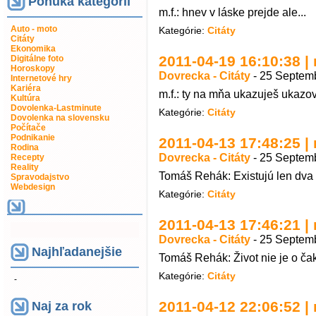
Ponuka kategorií
m.f.: hnev v láske prejde ale...
Auto - moto
Kategórie:
Citáty
Citáty
Ekonomika
2011-04-19 16:10:38 | 
Digitálne foto
Horoskopy
Dovrecka - Citáty
-
25 Septemb
Internetové hry
Kariéra
m.f.: ty na mňa ukazuješ ukazo
Kultúra
Dovolenka-Lastminute
Kategórie:
Citáty
Dovolenka na slovensku
Počítače
Podnikanie
2011-04-13 17:48:25 | 
Rodina
Dovrecka - Citáty
-
25 Septemb
Recepty
Reality
Tomáš Rehák: Existujú len dva 
Spravodajstvo
Webdesign
Kategórie:
Citáty
2011-04-13 17:46:21 | 
Dovrecka - Citáty
-
25 Septemb
Najhľadanejšie
Tomáš Rehák: Život nie je o čak
Kategórie:
Citáty
-
2011-04-12 22:06:52 | 
Naj za rok