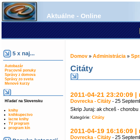
Aktuálne - Online
5 x naj...
Domov
»
Administrácia
»
Spr
Autobazár
Citáty
Pracovné ponuky
Správy z domova
Správy zo sveta
Menové kurzy
2011-04-21 23:20:09 | n
Dovrecka - Citáty
-
25 Septemb
Hľadať na Slovensku
Skrip Juraj: ak chceš - chorobu zi
knihy
knihkupectvo
Kategórie:
Citáty
lacne knihy
TV program
program kín
2011-04-19 16:16:09 | n
Dovrecka - Citáty
-
25 Septemb