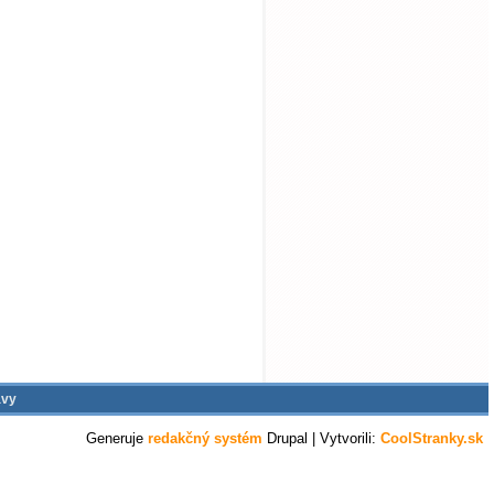
ávy
Generuje
redakčný systém
Drupal
| Vytvorili:
CoolStranky.sk