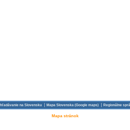
hľadávanie na Slovensku
Mapa Slovenska (Google maps)
Regionálne spr
Mapa stránok