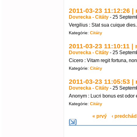
2011-03-23 11:12:26 | n
Dovrecka - Citáty
-
25 Septemb
Vergilius : Stat sua cuique dies
Kategórie:
Citáty
2011-03-23 11:10:11 | n
Dovrecka - Citáty
-
25 Septemb
Cicero : Vitam regit fortuna, non 
Kategórie:
Citáty
2011-03-23 11:05:53 | n
Dovrecka - Citáty
-
25 Septemb
Anonym : Lucri bonus est odor e
Kategórie:
Citáty
« prvý
‹ predchád