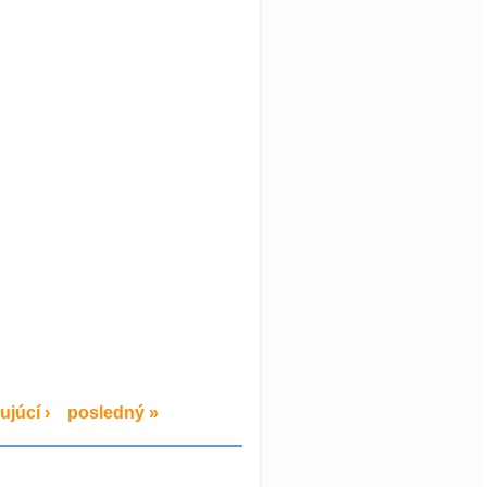
ujúcí ›
posledný »