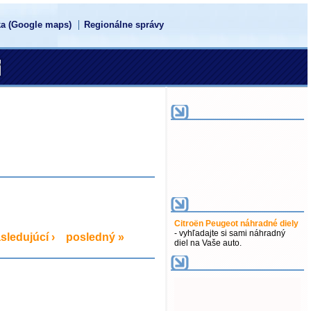
a (Google maps)
Regionálne správy
Citroën Peugeot náhradné diely
- vyhľadajte si sami náhradný
sledujúcí ›
posledný »
diel na Vaše auto.