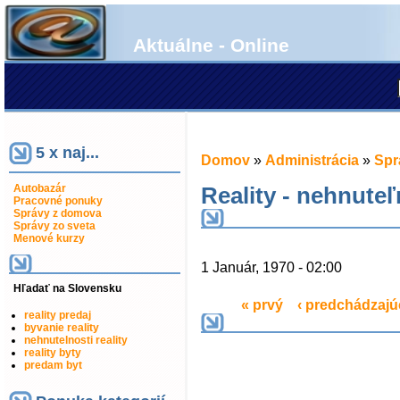
Aktuálne - Online
5 x naj...
Domov
»
Administrácia
»
Spr
Autobazár
Reality - nehnuteľ
Pracovné ponuky
Správy z domova
Správy zo sveta
Menové kurzy
1 Január, 1970 - 02:00
Hľadať na Slovensku
« prvý
‹ predchádzajú
reality predaj
byvanie reality
nehnutelnosti reality
reality byty
predam byt