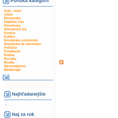
Ponuka kategorií
Auto - moto
Citáty
Ekonomika
Digitálne foto
Horoskopy
Internetové hry
Kariéra
Kultúra
Dovolenka-Lastminute
Dovolenka na slovensku
Počítače
Podnikanie
Rodina
Recepty
Reality
Spravodajstvo
Webdesign
Najhľadanejšie
-
Naj za rok