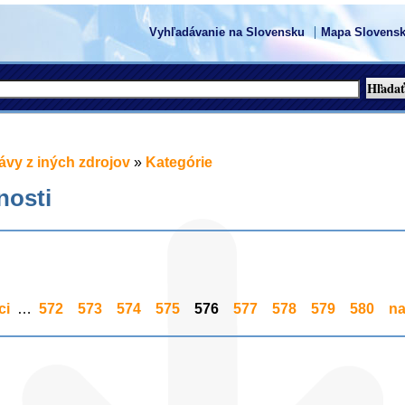
Vyhľadávanie na Slovensku
Mapa Slovensk
ávy z iných zdrojov
»
Kategórie
nosti
ci
…
572
573
574
575
576
577
578
579
580
na